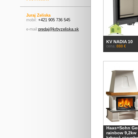
Juraj Zeliska
mobil:
+421 905 736 545
e-mail:
predaj@krbyzeliska.sk
KV NADIA 10
cena:
888 €
Haas+Sohn Gen
rainbow 9,2kw
krbová staveb