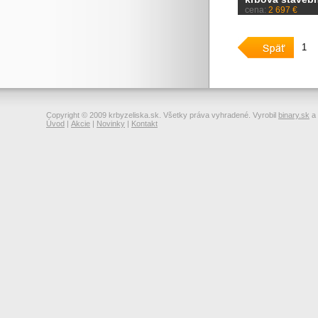
cena:
2 697 €
1
Copyright © 2009 krbyzeliska.sk. Všetky práva vyhradené. Vyrobil
binary.sk
a
Úvod
|
Akcie
|
Novinky
|
Kontakt