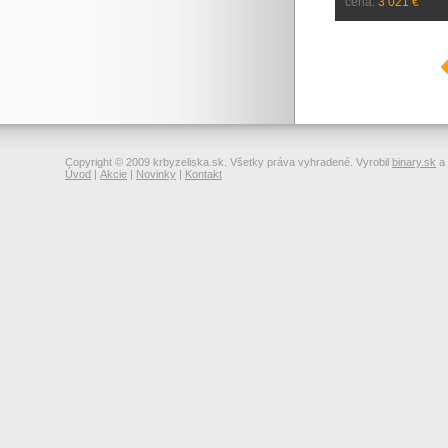
cena:
3 021 €
Copyright © 2009 krbyzeliska.sk. Všetky práva vyhradené. Vyrobil
binary.sk
a
Úvod
|
Akcie
|
Novinky
|
Kontakt