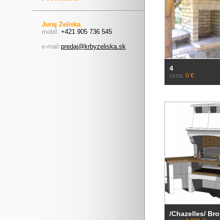
Juraj Zeliska
mobil:
+421 905 736 545
e-mail:
predaj@krbyzeliska.sk
4
cena:
0 €
/Chazelles/ Bro