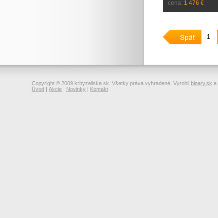
cena:
1 476 €
1
Copyright © 2009 krbyzeliska.sk. Všetky práva vyhradené. Vyrobil
binary.sk
a
Úvod
|
Akcie
|
Novinky
|
Kontakt