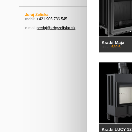
Juraj Zeliska
mobil:
+421 905 736 545
e-mail:
predaj@krbyzeliska.sk
Kratki-Maja
cena:
680 €
Kratki LUCY 12