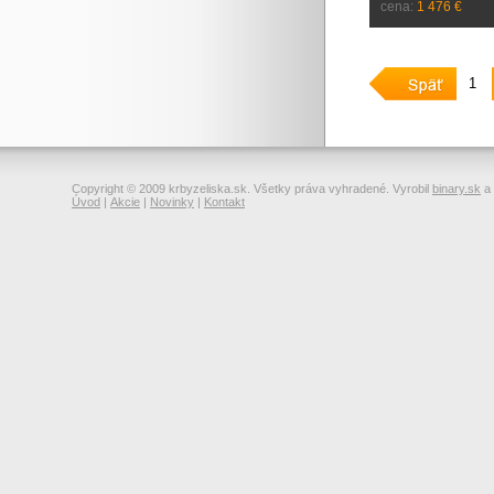
cena:
1 476 €
1
Copyright © 2009 krbyzeliska.sk. Všetky práva vyhradené. Vyrobil
binary.sk
a
Úvod
|
Akcie
|
Novinky
|
Kontakt