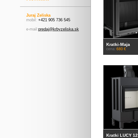
Juraj Zeliska
mobil:
+421 905 736 545
e-mail:
predaj@krbyzeliska.sk
Kratki-Maja
cena:
680 €
Kratki LUCY 12