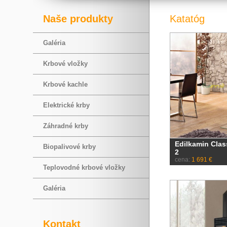
Naše produkty
Katatóg
Galéria
Krbové vložky
Krbové kachle
Elektrické krby
Záhradné krby
Edilkamin Clas
Biopalivové krby
2
cena:
1 691 €
Teplovodné krbové vložky
Galéria
Kontakt