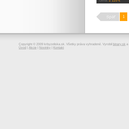
cena:
2 110 €
1
Copyright © 2009 krbyzeliska.sk. Všetky práva vyhradené. Vyrobil
binary.sk
a
Úvod
|
Akcie
|
Novinky
|
Kontakt