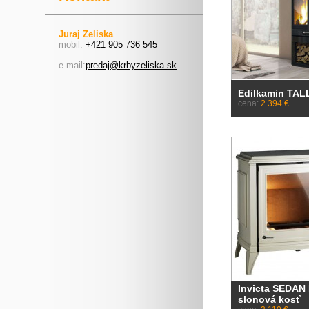
Juraj Zeliska
mobil:
+421 905 736 545
e-mail:
predaj@krbyzeliska.sk
Edilkamin TAL
cena:
2 394 €
Invicta SEDAN 
slonová kosť