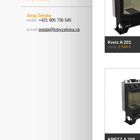
Juraj Zeliska
mobil:
+421 905 736 545
e-mail:
predaj@krbyzeliska.sk
Kretz A 201
cena:
2 544 €
KRETZ A 208