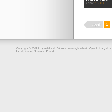
cena:
2 330 €
1
Copyright © 2009 krbyzeliska.sk. Všetky práva vyhradené. Vyrobil
binary.sk
a
Úvod
|
Akcie
|
Novinky
|
Kontakt