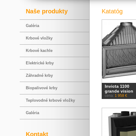
Naše produkty
Katatóg
Galéria
Krbové vložky
Krbové kachle
Elektrické krby
Záhradné krby
Invicta 1100
Biopalivové krby
grande vision
cena:
1 958 €
Teplovodné krbové vložky
Galéria
Kontakt